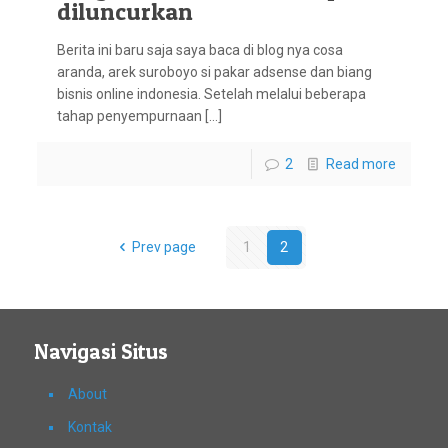
diluncurkan
Berita ini baru saja saya baca di blog nya cosa
aranda, arek suroboyo si pakar adsense dan biang
bisnis online indonesia. Setelah melalui beberapa
tahap penyempurnaan […]
2
Read more
Prev page
1
2
Navigasi Situs
About
Kontak