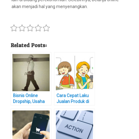
akan menjadi hal yang menyenangkan.
Related Posts:
Bisnis Online
Cara Cepat Laku
Dropship, Usaha
Jualan Produk di
Sampingan Tanpa
Tokopedia yang
Modal Untuk
Praktis dan Bisa
Semua Golongan
Anda Coba
Masyarakat
Sekarang Juga