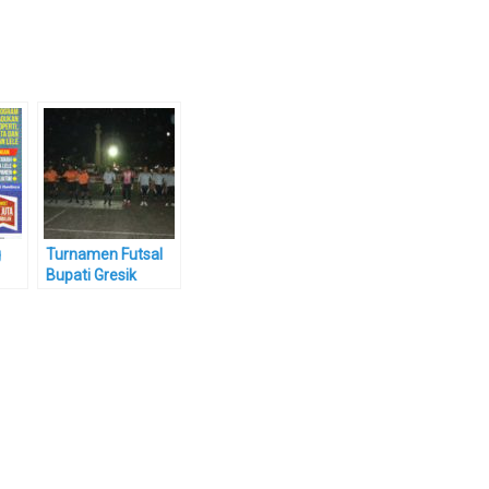
g
Turnamen Futsal
Bupati Gresik
2009, layakkah?
di