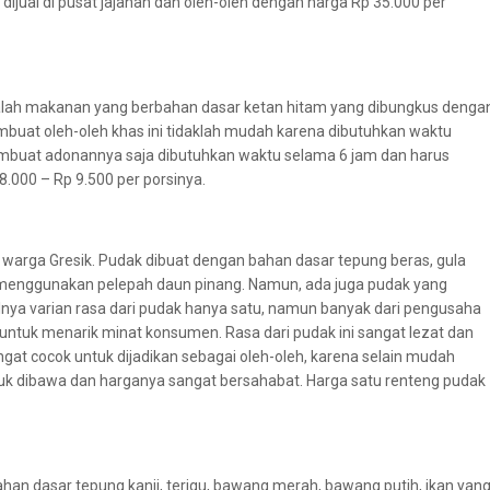
ijual di pusat jajanan dan oleh-oleh dengan harga Rp 35.000 per
adalah makanan yang berbahan dasar ketan hitam yang dibungkus denga
buat oleh-oleh khas ini tidaklah mudah karena dibutuhkan waktu
buat adonannya saja dibutuhkan waktu selama 6 jam dan harus
8.000 – Rp 9.500 per porsinya.
arga Gresik. Pudak dibuat dengan bahan dasar tepung beras, gula
n menggunakan pelepah daun pinang. Namun, ada juga pudak yang
nya varian rasa dari pudak hanya satu, namun banyak dari pengusaha
untuk menarik minat konsumen. Rasa dari pudak ini sangat lezat dan
ngat cocok untuk dijadikan sebagai oleh-oleh, karena selain mudah
ntuk dibawa dan harganya sangat bersahabat. Harga satu renteng pudak
ahan dasar tepung kanji, terigu, bawang merah, bawang putih, ikan yan