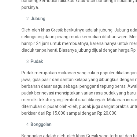
bandeng kemudian dikukus. Otak-otak bandeng ini biasanya d
porsinya.
Jubung
Oleh-oleh khas Gresik berikutnya adalah jubung. Jubung 
selongsong daun pinang muda kemudian ditaburi wijen. Mem
hampir 24 jam untuk membuatnya, karena hanya untuk mem
diaduk tanpa henti. Biasanya jubung dijual dengan harga Rp 
Pudak
Pudak merupakan makanan yang cukup populer dikalangan w
jawa, gula pasir dan santan kelapa yang dibungkus denga
berbahan dasar sagu sebagai pengganti tepung beras. Awal
pudak berinovasi menciptakan varian rasa pudak yang baru 
memiliki tekstur yang lembut saat dikunyah. Makanan ini sa
ditemukan di pusat oleh-oleh, pudak juga sangat praktis u
berkisar dari Rp 15.000 sampai dengan Rp 20.000.
Bonggolan
Bonggolan adalah oleh-oleh khas Gresik yang terbuat dari b