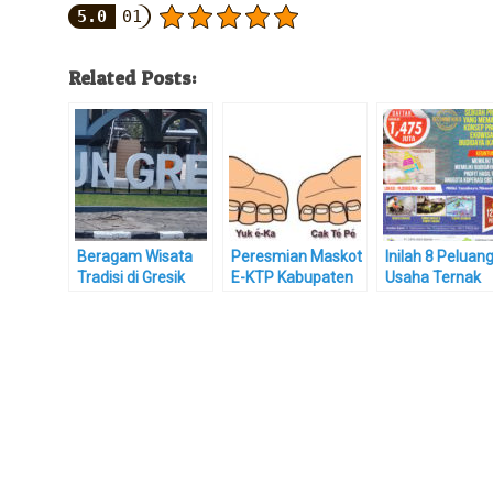
5.0
01
Related Posts:
Beragam Wisata
Peresmian Maskot
Inilah 8 Peluan
Tradisi di Gresik
E-KTP Kabupaten
Usaha Ternak
yang Wajib Anda
Gresik
yang Potensial
Kunjungi
Dibudidayakan 
Indonesia