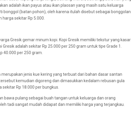
akan adalah ikan payus atau ikan plaosan yang masih satu keluarga
i bonggol (batan pohon), oleh karena itulah disebut sebagai bonggolan
harga sekitar Rp 5.000.
warga Gresik gemar minum kopi. Kopi Gresik memiliki tekstur yang kasar
i Gresik adalah sekitar Rp 25.000 per 250 gram untuk tipe Grade 1.
Rp 40.000 per 250 gram.
 merupakan jenis kue kering yang terbuat dari bahan dasar santan
n tersebut kemudian digoreng dan dimasukkan kedalam rebusan gula
 sekitar Rp 18.000 per bungkus.
ian bawa pulang sebagai buah tangan untuk keluarga dan orang
h-oleh tadi sangat mudah didapat dan memiliki harga yang terjangkau.