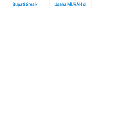
Bupati Gresik
Usaha MURAH di
2009, layakkah?
Mutiara Graha
Agung (MGA)
Gresik