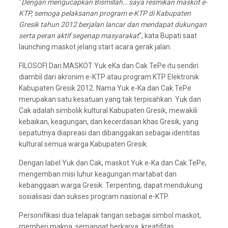
“
Dengan mengucapkan Bismillah… saya resmikan maskot e-
KTP, semoga pelaksanan program e-KTP di Kabupaten
Gresik tahun 2012 berjalan lancar dan mendapat dukungan
serta peran aktif segenap masyarakat
“, kata Bupati saat
launching maskot jelang start acara gerak jalan.
FILOSOFI Dari MASKOT Yuk eKa dan Cak TePe itu sendiri
diambil dari akronim e-KTP atau program KTP Elektronik
Kabupaten Gresik 2012. Nama Yuk e-Ka dan Cak TePe
merupakan satu kesatuan yang tak terpisahkan. Yuk dan
Cak adalah simbolik kultural Kabupaten Gresik, mewakili
kebaikan, keagungan, dan kecerdasan khas Gresik, yang
sepatutnya diapreasi dan dibanggakan sebagai identitas
kultural semua warga Kabupaten Gresik.
Dengan label Yuk dan Cak, maskot Yuk e-Ka dan Cak TePe,
mengemban misi luhur keagungan martabat dan
kebanggaan warga Gresik. Terpenting, dapat mendukung
sosialisasi dan sukses program nasional e-KTP.
Personifikasi dua telapak tangan sebagai simbol maskot,
memberi makna, semangat berkarya, kreatifitas,