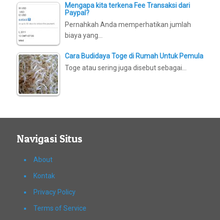
Mengapa kita terkena Fee Transaksi dari
Paypal?
Pernahkah Anda memperhatikan jumlah
biaya yang…
Cara Budidaya Toge di Rumah Untuk Pemula
Toge atau sering juga disebut sebagai…
Navigasi Situs
About
Kontak
Privacy Policy
Terms of Service