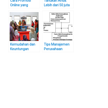
Cara Promosi
Tahukah Anda:
Online yang
Lebih dari 50 juta
Sangat Efektif
blog di dunia
Menggunakan
menggunakan
Instagram
WordPress
sebagai sistem
manajemen
konten
Kemudahan dan
Tips Manajemen
Keuntungan
Perusahaan
Menjadi Member
Efektif Agar Bisnis
Alfamart
Semakin
Minimarket
Berkembang
Terbesar di
Indonesia