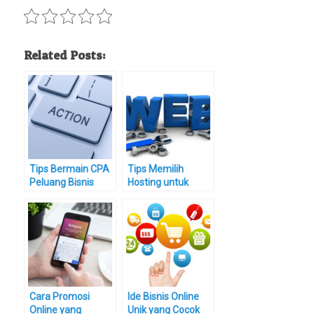
Related Posts:
Tips Bermain CPA
Tips Memilih
Peluang Bisnis
Hosting untuk
Online yang Lebih
Website Anda
Gurih dari Adsense
yang Terpercaya
tanpa Ragu
Cara Promosi
Ide Bisnis Online
Online yang
Unik yang Cocok