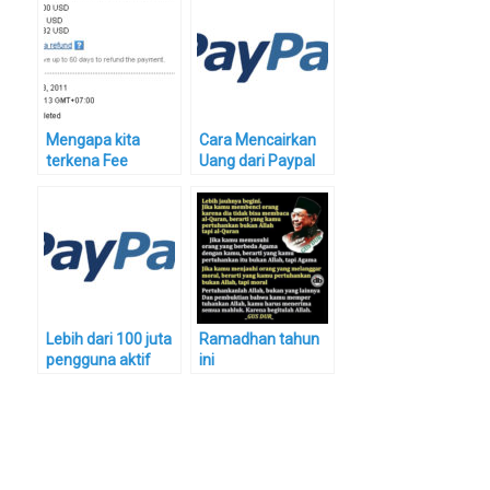
Mengapa kita
Cara Mencairkan
terkena Fee
Uang dari Paypal
Transaksi dari
Ke Rekening Bank
Paypal?
Lokal
Lebih dari 100 juta
Ramadhan tahun
pengguna aktif
ini
melakukan
Pembayaran
Online melalui
Paypal