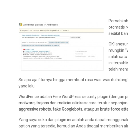
Pernahkah 
otomatis re
sedikit ban
OK langsun
mungkin “w
salah sat
ini terpub
telah menc
So apa aja fiturnya hingga membuat rasa was-was itu hilang
yang lalu.
WordFence adalah Free WordPress security plugin (dengan 
malware, trojans
dan
malicious links
secara teratur sepanjan
aggressive robots, fake Googlebots
, ataupun
brute force att
Yang saya suka dari plugin ini adalah anda dapat menggu
option yang tersedia, kemudian Anda tinggal memberikan a