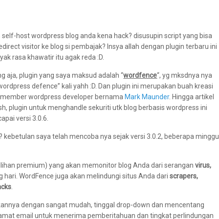
self-host wordpress blog anda kena hack? disusupin script yang bisa
direct visitor ke blog si pembajak? Insya allah dengan plugin terbaru ini
yak rasa khawatir itu agak reda :D.
g aja, plugin yang saya maksud adalah “
wordfence
“, yg mksdnya nya
ordpress defence” kali yahh :D. Dan plugin ini merupakan buah kreasi
u member wordpress developer bernama
Mark Maunder
. Hingga artikel
lish, plugin untuk menghandle sekuriti utk blog berbasis wordpress ini
apai versi 3.0.6.
? kebetulan saya telah mencoba nya sejak versi 3.0.2, beberapa mingg
pilihan premium) yang akan memonitor blog Anda dari serangan
virus,
g hari. WordFence juga akan melindungi situs Anda dari
scrapers,
acks
.
nakannya dengan sangat mudah, tinggal drop-down dan mencentang
lamat email untuk menerima pemberitahuan dan tingkat perlindungan