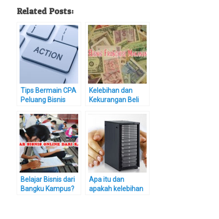
Related Posts:
Tips Bermain CPA
Kelebihan dan
Peluang Bisnis
Kekurangan Beli
Online yang Lebih
Franchise
Gurih dari Adsense
Makanan dari
Sudut Pandang
Bisnis
Belajar Bisnis dari
Apa itu dan
Bangku Kampus?
apakah kelebihan
Coba Peluang
dedicated hosting
Bisnis Online untuk
Mahasiswa