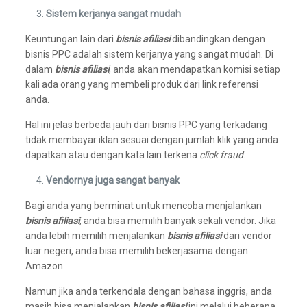
Sistem kerjanya sangat mudah
Keuntungan lain dari
bisnis afiliasi
dibandingkan dengan
bisnis PPC adalah sistem kerjanya yang sangat mudah. Di
dalam
bisnis afiliasi
, anda akan mendapatkan komisi setiap
kali ada orang yang membeli produk dari link referensi
anda.
Hal ini jelas berbeda jauh dari bisnis PPC yang terkadang
tidak membayar iklan sesuai dengan jumlah klik yang anda
dapatkan atau dengan kata lain terkena
click fraud
.
Vendornya juga sangat banyak
Bagi anda yang berminat untuk mencoba menjalankan
bisnis afiliasi
, anda bisa memilih banyak sekali vendor. Jika
anda lebih memilih menjalankan
bisnis afiliasi
dari vendor
luar negeri, anda bisa memilih bekerjasama dengan
Amazon.
Namun jika anda terkendala dengan bahasa inggris, anda
masih bisa menjalankan
bisnis afiliasi
ini melalui beberapa