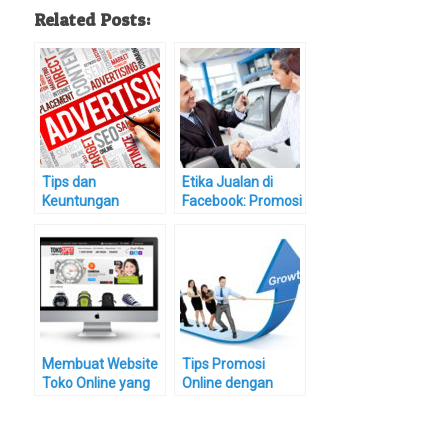
Related Posts:
Tips dan
Etika Jualan di
Keuntungan
Facebook: Promosi
Pasang Iklan di
Elegan Tanpa
Facebook
Mengganggu
Pengguna Lain
Membuat Website
Tips Promosi
Toko Online yang
Online dengan
Responsif
Fanpage untuk
Tingkatkan
Penjualan Online