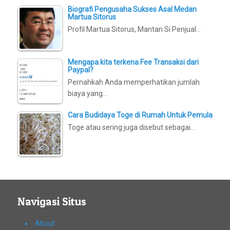
Biografi Pengusaha Sukses Asal Medan
Martua Sitorus
Profil Martua Sitorus, Mantan Si Penjual…
Mengapa kita terkena Fee Transaksi dari
Paypal?
Pernahkah Anda memperhatikan jumlah
biaya yang…
Cara Budidaya Toge di Rumah Untuk Pemula
Toge atau sering juga disebut sebagai…
Navigasi Situs
About