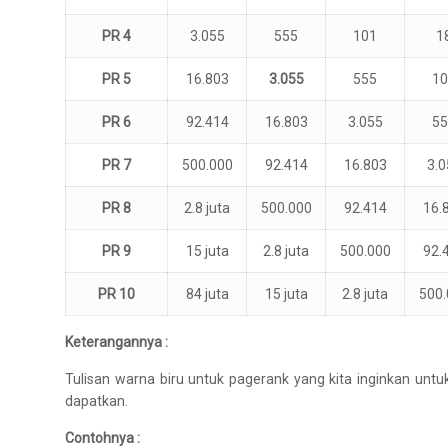
PR 4
3.055
555
101
1
PR 5
16.803
3.055
555
1
PR 6
92.414
16.803
3.055
5
PR 7
500.000
92.414
16.803
3.0
PR 8
2.8 juta
500.000
92.414
16.
PR 9
15 juta
2.8 juta
500.000
92.
PR 10
84 juta
15 juta
2.8 juta
500
Keterangannya :
Tulisan warna biru untuk pagerank yang kita inginkan untu
dapatkan.
Contohnya :