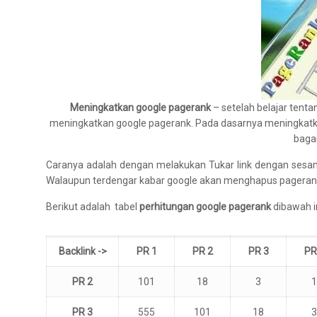
Meningkatkan google pagerank
– setelah belajar tent
meningkatkan google pagerank. Pada dasarnya meningkatka
baga
Caranya adalah dengan melakukan Tukar link dengan sesam
Walaupun terdengar kabar google akan menghapus pagerank,
Berikut adalah tabel
perhitungan google pagerank
dibawah in
Backlink ->
PR 1
PR 2
PR 3
PR
PR 2
101
18
3
PR 3
555
101
18