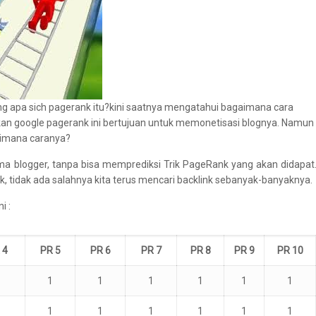
ang apa sich pagerank itu?kini saatnya mengatahui bagaimana cara
n google pagerank ini bertujuan untuk memonetisasi blognya. Namun
imana caranya?
a blogger, tanpa bisa memprediksi Trik PageRank yang akan didapat
 tidak ada salahnya kita terus mencari backlink sebanyak-banyaknya.
i :
 4
PR 5
PR 6
PR 7
PR 8
PR 9
PR 10
1
1
1
1
1
1
1
3
1
1
1
1
1
1