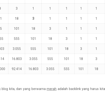
8
3
1
1
1
1
1
01
18
3
1
1
1
1
55
101
18
3
1
1
1
55
555
101
18
3
1
1
803
3.055
555
101
18
3
1
414
16.803
3.055
555
101
18
3
.000
92.414
16.803
3.055
555
101
18
k blog kita, dan yang berwarna
merah
adalah backlink yang harus kit