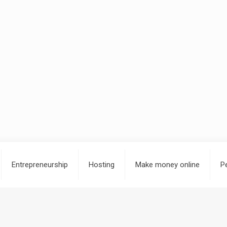
Entrepreneurship
Hosting
Make money online
P