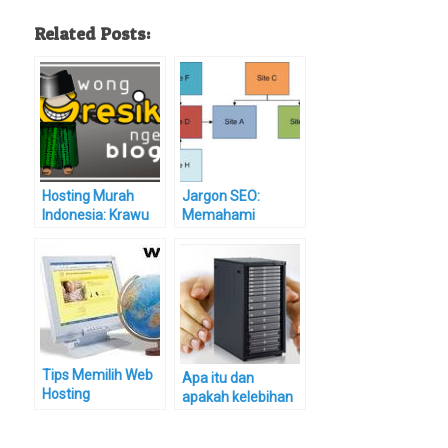
Related Posts:
Hosting Murah
Jargon SEO:
Indonesia: Krawu
Memahami
Hosting
pentingnya
Konsep Link Juice
Tips Memilih Web
Apa itu dan
Hosting
apakah kelebihan
dedicated hosting